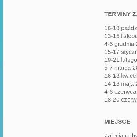
TERMINY 
16-18 paźdz
13-15 listo
4-6 grudnia
15-17 stycz
19-21 luteg
5-7 marca 2
16-18 kwiet
14-16 maja 
4-6 czerwca
18-20 czer
MIEJSCE
Zajęcia odb