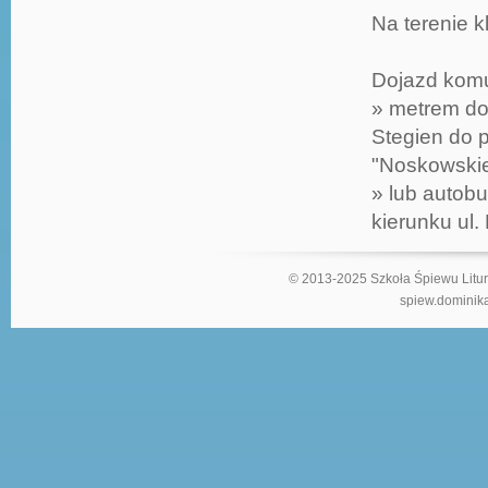
Na terenie k
Dojazd komu
» metrem do 
Stegien do 
"Noskowski
» lub autob
kierunku ul.
© 2013-2025 Szkoła Śpiewu Litur
spiew.dominika