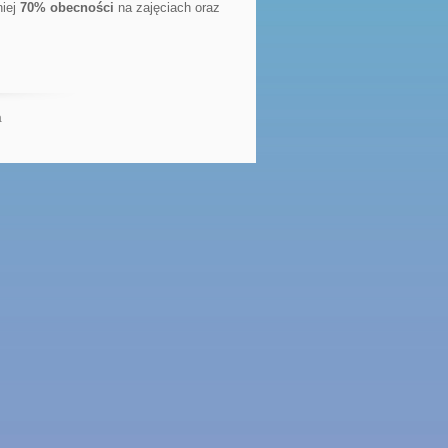
niej
70% obecności
na zajęciach oraz
a