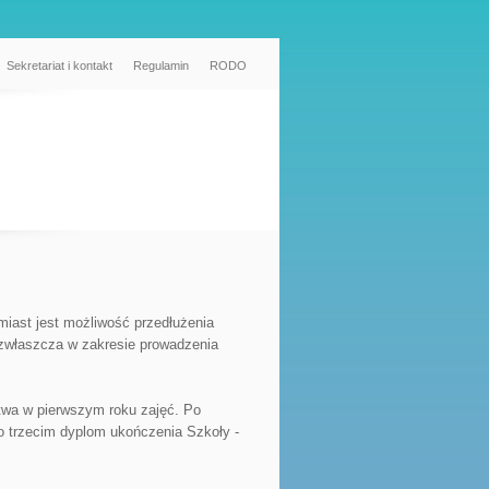
Sekretariat i kontakt
Regulamin
RODO
miast jest możliwość przedłużenia
, zwłaszcza w zakresie prowadzenia
twa w pierwszym roku zajęć. Po
o trzecim dyplom ukończenia Szkoły -