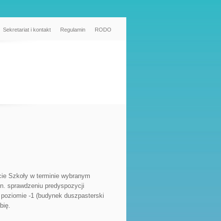
Sekretariat i kontakt
Regulamin
RODO
cie Szkoły w terminie wybranym
n. sprawdzeniu predyspozycji
 poziomie -1 (budynek duszpasterski
bię
.