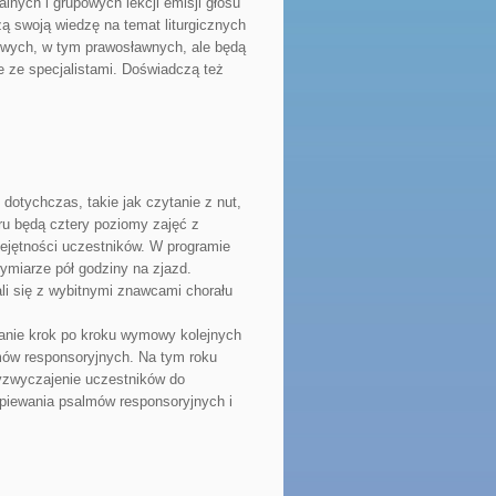
nych i grupowych lekcji emisji głosu
ą swoją wiedzę na temat liturgicznych
osowych, w tym prawosławnych, ale będą
e ze specjalistami. Doświadczą też
 dotychczas, takie jak czytanie z nut,
ru będą cztery poziomy zajęć z
iejętności uczestników. W programie
wymiarze pół godziny na zjazd.
li się z wybitnymi znawcami chorału
anie krok po kroku wymowy kolejnych
lmów responsoryjnych. Na tym roku
rzyzwyczajenie uczestników do
śpiewania psalmów responsoryjnych i