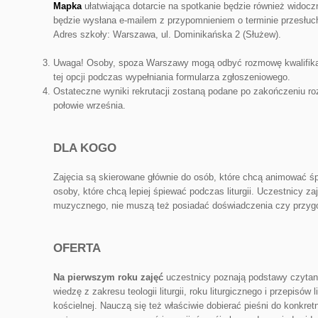
Mapka
ułatwiająca dotarcie na spotkanie będzie również widocz
będzie wysłana e-mailem z przypomnieniem o terminie przesłuc
Adres szkoły: Warszawa, ul. Dominikańska 2 (Służew).
Uwaga! Osoby, spoza Warszawy mogą odbyć rozmowę kwalifikac
tej opcji podczas wypełniania formularza zgłoszeniowego.
Ostateczne wyniki rekrutacji zostaną podane po zakończeniu ro
połowie września.
DLA KOGO
Zajęcia są skierowane głównie do osób, które chcą animować ś
osoby, które chcą lepiej śpiewać podczas liturgii. Uczestnicy 
muzycznego, nie muszą też posiadać doświadczenia czy przyg
OFERTA
Na pierwszym roku zajęć
uczestnicy poznają podstawy czytan
wiedzę z zakresu teologii liturgii, roku liturgicznego i przepisó
kościelnej. Nauczą się też właściwie dobierać pieśni do konkretny