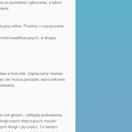
na po przesłaniu zgłoszenia, a także
hania.
yjną online. Prosimy o zaznaczenie
zmów kwalifikacyjnych, w drugiej
piew w kościele. Zapraszamy również
zajęć nie muszą posiadać wykształcenia
otowania.
ia nut głosem, zdobędą podstawową
w liturgicznych dotyczących muzyki
ch liturgii i jej części. Co bardzo