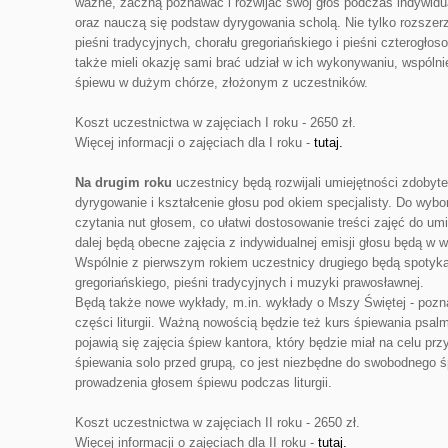
ważne, zaczną poznawać i rozwijać swój głos podczas indywidual
oraz nauczą się podstaw dyrygowania scholą. Nie tylko rozszerz
pieśni tradycyjnych, chorału gregoriańskiego i pieśni czterogł
także mieli okazję sami brać udział w ich wykonywaniu, wspólni
śpiewu w dużym chórze, złożonym z uczestników.
Koszt uczestnictwa w zajęciach I roku - 2650 zł.
Więcej informacji o zajęciach dla I roku -
tutaj.
Na drugim roku
uczestnicy będą rozwijali umiejętności zdobyte
dyrygowanie i kształcenie głosu pod okiem specjalisty. Do wybo
czytania nut głosem, co ułatwi dostosowanie treści zajęć do um
dalej będą obecne zajęcia z indywidualnej emisji głosu będą w 
Wspólnie z pierwszym rokiem uczestnicy drugiego będą spotyka
gregoriańskiego, pieśni tradycyjnych i muzyki prawosławnej.
Będą także nowe wykłady, m.in. wykłady o Mszy Świętej - pozn
części liturgii. Ważną nowością będzie też kurs śpiewania psa
pojawią się zajęcia śpiew kantora, który będzie miał na celu p
śpiewania solo przed grupą, co jest niezbędne do swobodnego 
prowadzenia głosem śpiewu podczas liturgii.
Koszt uczestnictwa w zajęciach II roku - 2650 zł.
Więcej informacji o zajęciach dla II roku -
tutaj.