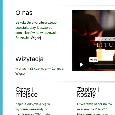
O nas
Szkoła Śpiewu Liturgiczego
powstała przy klasztorze
dominikanów na warszawskim
Służewie.
Więcej...
Wizytacja
w dniach 22 czerwca — 10 lipca.
Więcej...
Czas i
Zapisy i
miejsce
koszty
Zajęcia odbywają się w
Otwieramy nabór na rok
wybrane weekendy od
akademicki 2026/27.
października 2026 r. do
Planujemy zajęcia w form